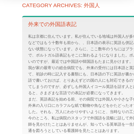
CATEGORY ARCHIVES:
外国人
外来での外国語表記
私は京都に住んでいます。私が住んでいる地域は外国人が多
などではもう十数年も前から、、日本語の表示に英語も併記
ない状態になっています。さらに、ここ数年のうちにはブラ
で、ポルトガル語表記もそこに加わるようになりました。ポ
いのですが、最近では中国語や韓国語もたまに見かけます。
我が家の最寄りの総合病院でも、外来の受付には日本語と英
て、初診の時に記入する書類にも、日本語の下に英語が書か
語で書いておけば、とりあえずどの国の人にも対応できるの
てしまうのですが、必ずしも外国人イコール英語を話す人と
ると、さまざまな言語での表記が必要になってきます。
まだ、英語表記を始める前、その病院では外国人や小さな子
外来の入り口にカラフルな紙で動物や魚などをかたどったオ
した。それも、万人にわかりやすいようにと、当時なりの工
今のところ、私は病院のスタッフで外国語を流暢に話して外
師を見かけたことはありませんが、知っている英単語を一生
通を図ろうとしている看護師を見たことはあります。