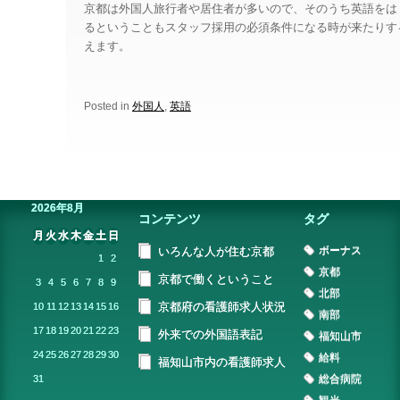
京都は外国人旅行者や居住者が多いので、そのうち英語をは
るということもスタッフ採用の必須条件になる時が来たりす
えます。
Posted in
外国人
,
英語
2026年8月
コンテンツ
タグ
月
火
水
木
金
土
日
ボーナス
いろんな人が住む京都
1
2
京都
京都で働くということ
3
4
5
6
7
8
9
北部
京都府の看護師求人状況
10
11
12
13
14
15
16
南部
17
18
19
20
21
22
23
外来での外国語表記
福知山市
24
25
26
27
28
29
30
給料
福知山市内の看護師求人
総合病院
31