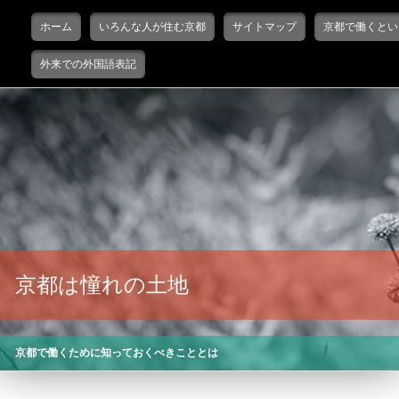
Main menu
Skip to primary content
Skip to secondary content
ホーム
いろんな人が住む京都
サイトマップ
京都で働くとい
外来での外国語表記
京都は憧れの土地
京都で働くために知っておくべきこととは