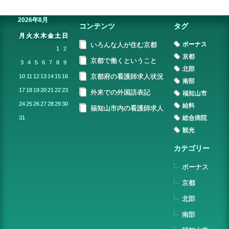
2026年8月
コンテンツ
タグ
月
火
水
木
金
土
日
ボーナス
いろんな人が住む京都
1
2
京都
京都で働くということ
3
4
5
6
7
8
9
北部
京都府の看護師求人状況
10
11
12
13
14
15
16
南部
17
18
19
20
21
22
23
外来での外国語表記
福知山市
24
25
26
27
28
29
30
給料
福知山市内の看護師求人
総合病院
31
観光
カテゴリー
ボーナス
京都
北部
南部