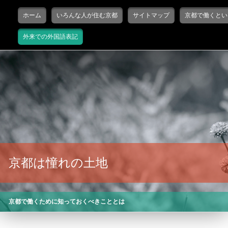
Main menu
Skip to primary content
Skip to secondary content
ホーム
いろんな人が住む京都
サイトマップ
京都で働くとい
外来での外国語表記
京都は憧れの土地
京都で働くために知っておくべきこととは