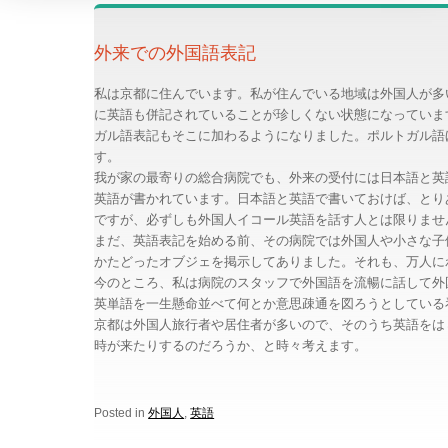
外来での外国語表記
私は京都に住んでいます。私が住んでいる地域は外国人が多
に英語も併記されていることが珍しくない状態になっていま
ガル語表記もそこに加わるようになりました。ポルトガル語
す。
我が家の最寄りの総合病院でも、外来の受付には日本語と英
英語が書かれています。日本語と英語で書いておけば、とり
ですが、必ずしも外国人イコール英語を話す人とは限りませ
まだ、英語表記を始める前、その病院では外国人や小さな子
かたどったオブジェを掲示してありました。それも、万人に
今のところ、私は病院のスタッフで外国語を流暢に話して外
英単語を一生懸命並べて何とか意思疎通を図ろうとしている
京都は外国人旅行者や居住者が多いので、そのうち英語をは
時が来たりするのだろうか、と時々考えます。
Posted in
外国人
,
英語